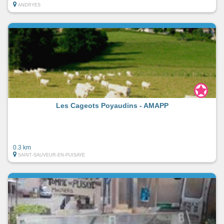
ANDRYES
Les Cageots Poyaudins - AMAPP
0.3 km
SAINT-SAUVEUR-EN-PUISAYE