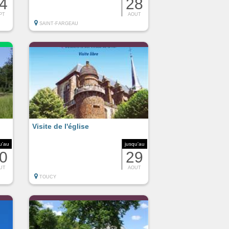
4
28
PT
AOUT
SAINT-FARGEAU
Visite de l'église
u'au
jusqu'au
0
29
UT
AOUT
TOUCY