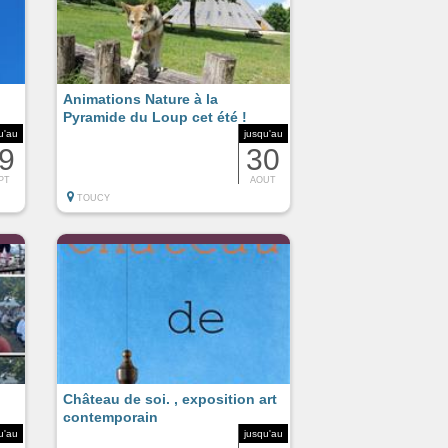
Animations Nature à la
Pyramide du Loup cet été !
u'au
jusqu'au
9
30
PT
AOUT
TOUCY
Château de soi. , exposition art
contemporain
u'au
jusqu'au