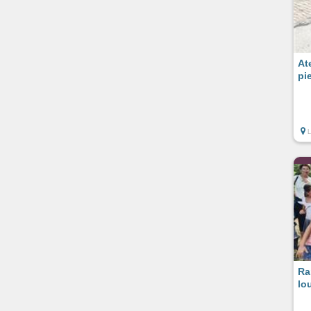
At
pi
Ra
lo