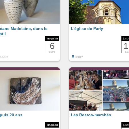
éane Madelaine, dans le
L'église de Parly
btil
jusqu'au
jusq
6
1
SEPT
SE
TOUCY
PARLY
puis 20 ans
Les Restos-marchés
jusqu'au
jusq