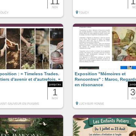
11
1
NOV
N
TOUCY
TOUCY
position : « Timeless Trades.
Exposition "Mémoires et
tiers d'avenir et d'autrefois. »
Rencontres" : Maroc, Regard
en résonance
jusqu'au
jusq
1
3
NOV
AO
SAINT-SAUVEUR-EN-PUISAYE
LUCY-SUR-YONNE