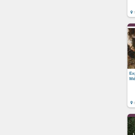
Ex
Mé