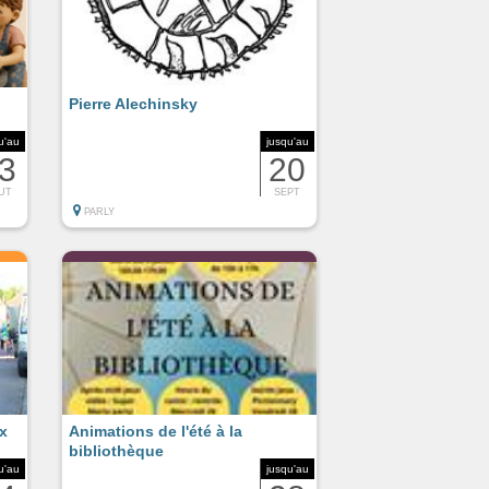
Pierre Alechinsky
u'au
jusqu'au
3
20
UT
SEPT
PARLY
x
Animations de l'été à la
bibliothèque
u'au
jusqu'au