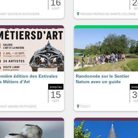
16
2
AOUT
SE
SAINT-SAUVEUR-EN-PUISAYE
TREIGNY-PERREUSE-SAINTE-COLOMBE
emière édition des Estivales
Randonnée sur le Sentier
s Métiers d’Art
Nature avec un guide
jusqu'au
jusq
15
3
SEPT
AO
SAINT-AMAND-EN-PUISAYE
TOUCY