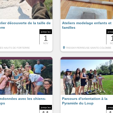
elier découverte de la taille de
Ateliers modelage enfants et
erre
familles
jusqu'au
jusq
1
NOV
N
LES HAUTS DE FORTERRE
TREIGNY-PERREUSE-SAINTE-COLOMBE
ndonnées avec les chiens-
Parcours d'orientation à la
ups
Pyramide du Loup
jusqu'au
jusq