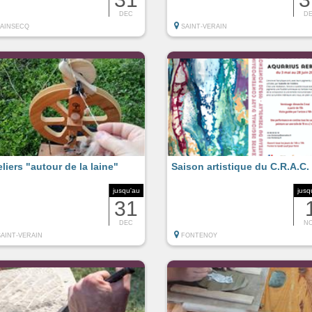
DEC
D
LAINSECQ
SAINT-VERAIN
eliers "autour de la laine"
Saison artistique du C.R.A.C.
jusqu'au
jusq
31
DEC
N
SAINT-VERAIN
FONTENOY