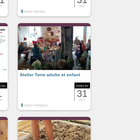
EC
DEC
SAINT-VERAIN
Atelier Terre adulte et enfant
u'au
jusqu'au
1
31
OV
OCT
SAINT-FARGEAU