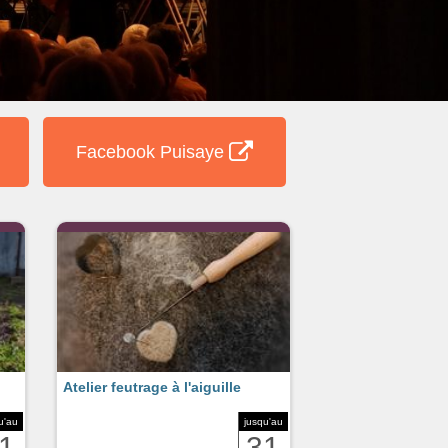
Facebook Puisaye
Atelier feutrage à l'aiguille
u'au
jusqu'au
1
31