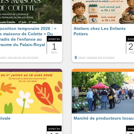
position temporaire 2026 : «
Ateliers chez Les Enfants
s maisons de Colette » Du
Potiers
radis de l'enfance au
jusqu'au
jusq
1
2
yaume du Palais-Royal
NOV
AO
SAINT-SAUVEUR-EN-PUISAYE
SAINT-AMAND-EN-PUISAYE
tivale
Marché de producteurs locau
jusqu'au
jusq