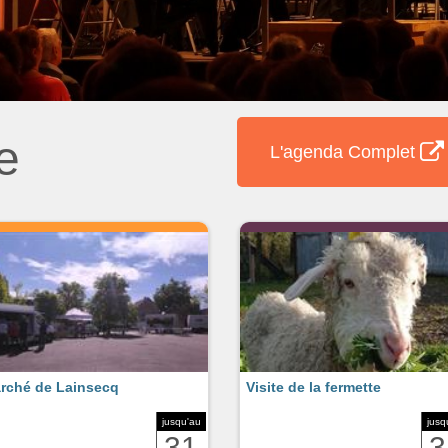
e
L'agenda Complet
rché de Lainsecq
Visite de la fermette
jusqu'au
jusq
31
3