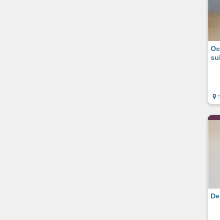
Oc
su
De