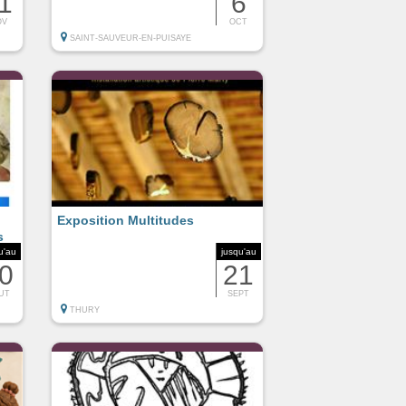
1
6
OV
OCT
SAINT-SAUVEUR-EN-PUISAYE
Exposition Multitudes
s
u'au
jusqu'au
0
21
UT
SEPT
THURY