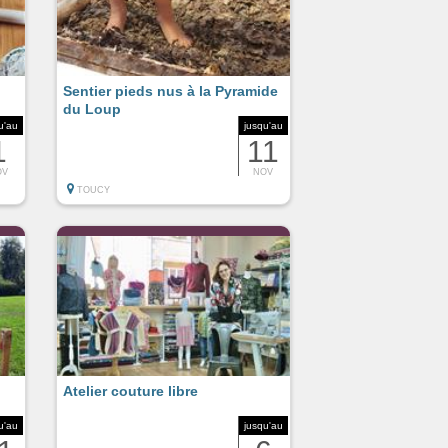
Sentier pieds nus à la Pyramide
du Loup
u'au
jusqu'au
1
11
OV
NOV
TOUCY
Atelier couture libre
u'au
jusqu'au